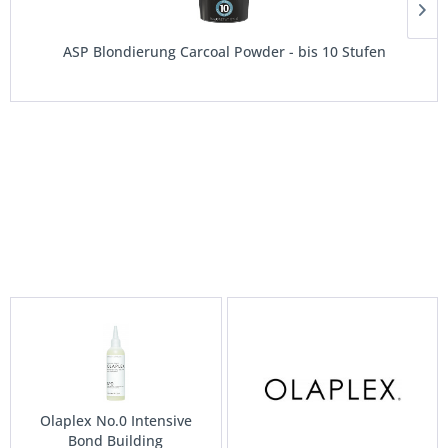
ASP Elixier Haarfarbe
ab € 16,56 *
Olaplex No.0 Intensive
Olaplex Salon Kit
O
Bond Building