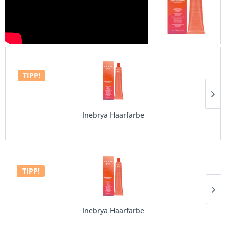
Inebrya Bionic Color Haarfarbe ohne Ammoniak
ab € 12,42 *
TIPP!
Face Pro - Gesichtsschutz