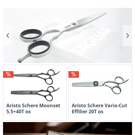
€ 15,59 *
Aristo Schere Moonset
Aristo Schere Vario-Cut
5.5+40T os
Effilier 20T os
€ 179,94 *
€ 325,44 *
€ 238,80 *
€ 406,80 *