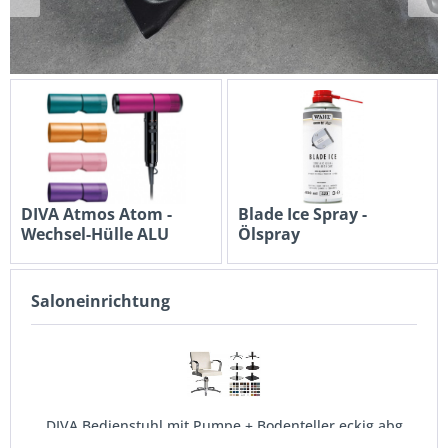
DIVA Atmos Atom -
Blade Ice Spray -
Wechsel-Hülle ALU
Ölspray
€ 23,99 *
€ 11,50 *
Saloneinrichtung
DIVA Bedienstuhl mit Pumpe + Bodenteller eckig abg