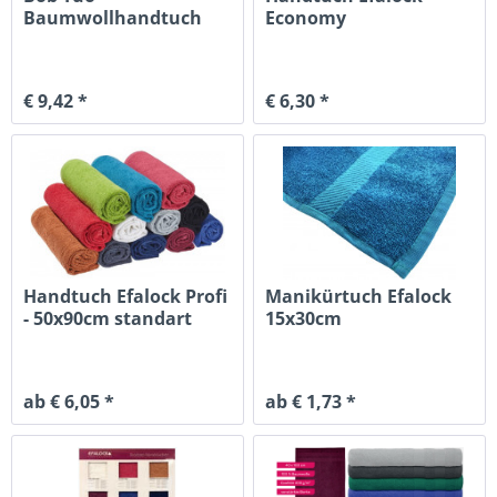
Baumwollhandtuch
Economy
50x85cm schwarz
Energiespargröße
30x90cm
€ 9,42 *
€ 6,30 *
Handtuch Efalock Profi
Manikürtuch Efalock
- 50x90cm standart
15x30cm
ab € 6,05 *
ab € 1,73 *