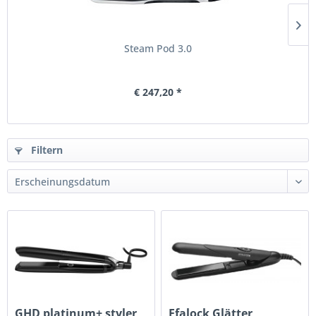
Steam Pod 3.0
€ 247,20 *
Filtern
GHD platinum+ styler
Efalock Glätter