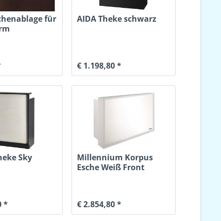
henablage für
AIDA Theke schwarz
orm
*
€ 1.198,80 *
heke Sky
Millennium Korpus
Esche Weiß Front
Plexiglas Led
0 *
€ 2.854,80 *