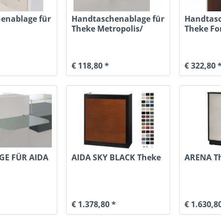
enablage für
Handtaschenablage für
Handtasc
Theke Metropolis/
Theke F
m/cayman
Antares
€ 118,80 *
€ 322,80 
GE FÜR AIDA
AIDA SKY BLACK Theke
ARENA T
€ 1.378,80 *
€ 1.630,8