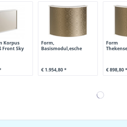
m Korpus
Form,
Form
 Front Sky
Basismodul,esche
Thekense
t
Weiß, Frontblende Sky
Geschlos
Esch
*
€ 1.954,80 *
€ 898,80 