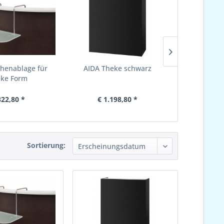
henablage für
AIDA Theke schwarz
GLASABLA
ke Form
T
322,80 *
€ 1.198,80 *
€ 11
Sortierung: