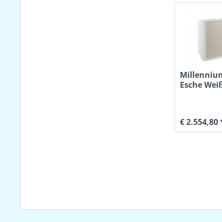
Millenniu
Esche Weiß
Colour Gla
€ 2.554,80 