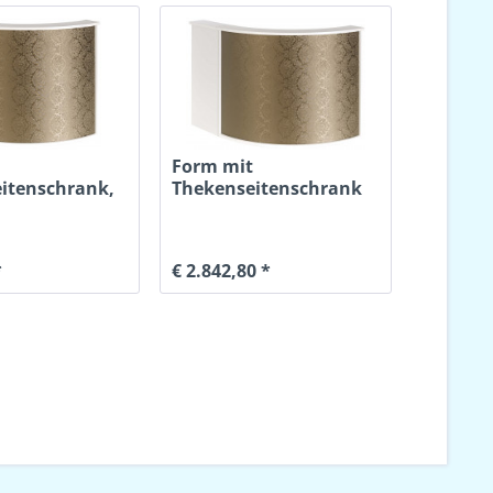
Form mit
itenschrank,
Thekenseitenschrank
sene Front,
Rd/251 Esche Weiß
*
€ 2.842,80 *