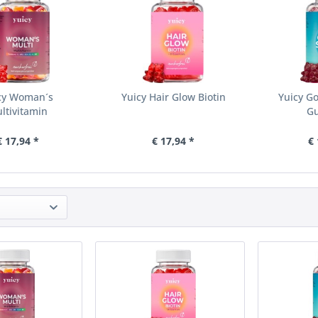
cy Woman´s
Yuicy Hair Glow Biotin
Yuicy G
ltivitamin
G
€ 17,94 *
€ 17,94 *
€ 