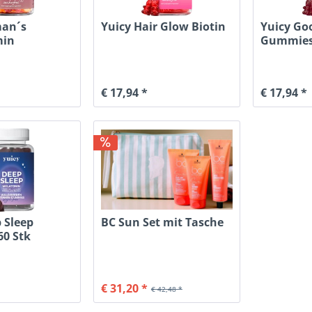
man´s
Yuicy Hair Glow Biotin
Yuicy Go
min
Gummie
€ 17,94 *
€ 17,94 *
 Sleep
BC Sun Set mit Tasche
0 Stk
€ 31,20 *
€ 42,48 *