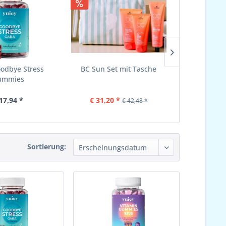
oodbye Stress
BC Sun Set mit Tasche
Yuicy Kids 
ummies
17,94 *
€ 31,20 *
€ 1
€ 42,48 *
Sortierung: