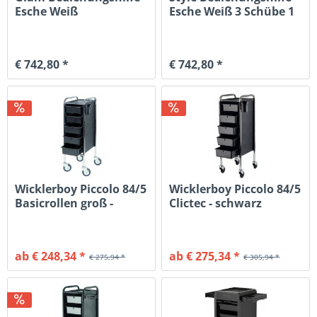
Esche Weiß
Esche Weiß 3 Schübe 1
Gr. S
€ 742,80 *
€ 742,80 *
Wicklerboy Piccolo 84/5
Wicklerboy Piccolo 84/5
Basicrollen groß -
Clictec - schwarz
schwarz
ab € 248,34 *
ab € 275,34 *
€ 275,94 *
€ 305,94 *