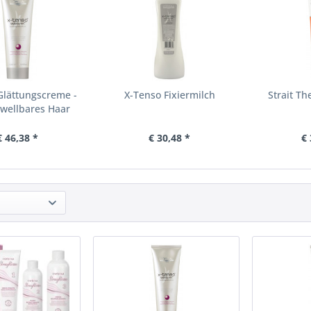
Glättungscreme -
X-Tenso Fixiermilch
Strait T
wellbares Haar
€ 46,38 *
€ 30,48 *
€ 