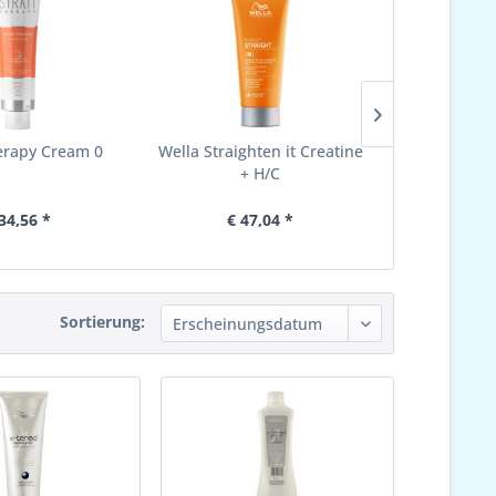
herapy Cream 0
Wella Straighten it Creatine
Strait The
+ H/C
34,56 *
€ 47,04 *
€ 3
Sortierung: