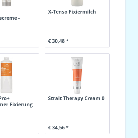
X-Tenso Fixiermilch
screme -
s Haar
€ 30,48 *
Pro+
Strait Therapy Cream 0
ner Fixierung
€ 34,56 *