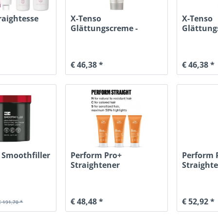
raightesse
X-Tenso
X-Tenso
Glättungscreme -
Glättung
schwer wellbares Haar
sensible
€ 46,38 *
€ 46,38 *
 Smoothfiller
Perform Pro+
Perform 
Straightener
Straighte
€ 48,48 *
€ 52,92 *
€ 191,70 *