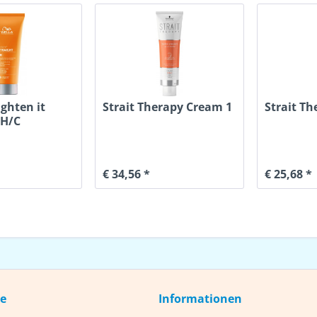
ighten it
Strait Therapy Cream 1
Strait Th
 H/C
€ 34,56 *
€ 25,68 *
ce
Informationen