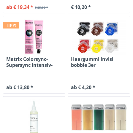
ab € 19,34 *
€ 10,20 *
€ 25,80 *
TIPP!
Matrix Colorsync-
Haargummi invisi
Supersync Intensiv-
bobble 3er
Tönung XL
ab € 13,80 *
ab € 4,20 *