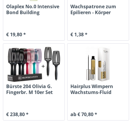
Olaplex No.0 Intensive
Wachspatrone zum
Bond Building
Epilieren - Körper
Treatment
€ 19,80 *
€ 1,38 *
Bürste 204 Olivia G.
Hairplus Wimpern
Fingerbr. M 10er Set
Wachstums-Fluid
€ 238,80 *
ab € 70,80 *