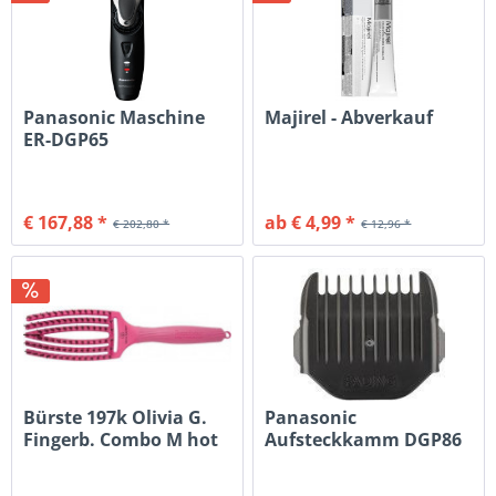
Panasonic Maschine
Majirel - Abverkauf
ER-DGP65
€ 167,88 *
ab € 4,99 *
€ 202,80 *
€ 12,96 *
Bürste 197k Olivia G.
Panasonic
Fingerb. Combo M hot
Aufsteckkamm DGP86
pink
Fading