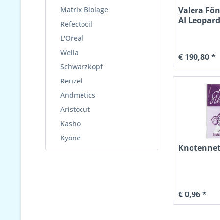
Valera Fön
Matrix Biolage
AI Leopar
Refectocil
L'Oreal
Wella
€ 190,80 *
Schwarzkopf
Reuzel
Andmetics
Aristocut
Kasho
Kyone
Knotennet
€ 0,96 *