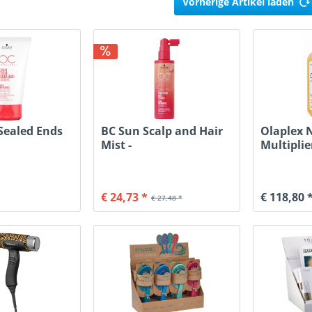
Vorherige Artikel laden
Sealed Ends
BC Sun Scalp and Hair
Olaplex 
Mist -
Multiplie
Sonnenschutzspray
€ 24,73 *
€ 118,80 
€ 27,48 *