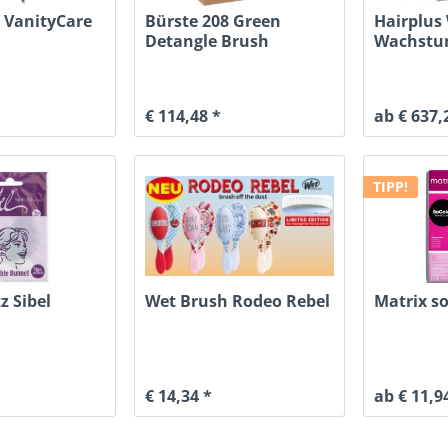
 VanityCare
Bürste 208 Green
Hairplus
d
Detangle Brush
Wachstum
€ 114,48 *
ab € 637,
TIPP!
z Sibel
Wet Brush Rodeo Rebel
Matrix so
€ 14,34 *
ab € 11,9