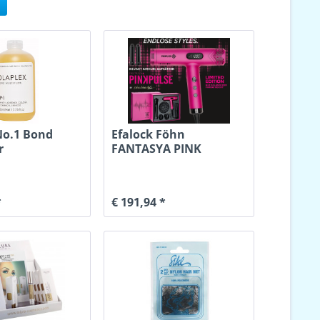
No.1 Bond
Efalock Föhn
r
FANTASYA PINK
Aircurl+Dryer
*
€ 191,94 *