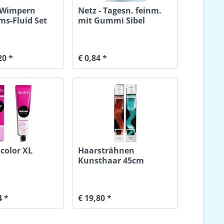
 Wimpern
Netz - Tagesn. feinm.
s-Fluid Set
mit Gummi Sibel
20 *
€ 0,84 *
color XL
Haarsträhnen
Kunsthaar 45cm
4 *
€ 19,80 *