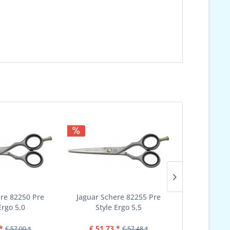
ere 82250 Pre
Jaguar Schere 82255 Pre
Jaguar Sc
Ergo 5,0
Style Ergo 5,5
Style
*
€ 51,73 *
€ 51,73
€ 57,00 *
€ 57,48 *