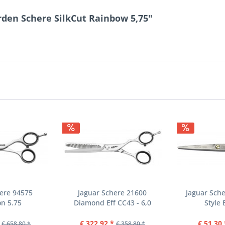
rden Schere SilkCut Rainbow 5,75"
ere 94575
Jaguar Schere 21600
Jaguar Sch
on 5.75
Diamond Eff CC43 - 6,0
Style 
€ 322,92 *
€ 51,30 
€ 658,80 *
€ 358,80 *