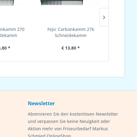
bonkamm 270
Fejic Carbonkamm 276
Carbon 
idekamm
Schneidekamm
Schne
3,80 *
€ 13,80 *
€ 
Newsletter
Abonnieren Sie den kostenlosen Newsletter
und verpassen Sie keine Neuigkeit oder
Aktion mehr von Friseurbedarf Markus
Schmied OnlineShop.