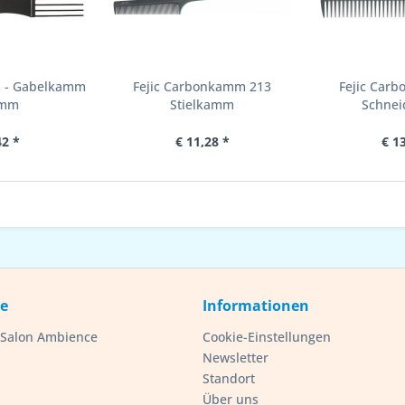
1 - Gabelkamm
Fejic Carbonkamm 213
Fejic Car
5mm
Stielkamm
Schne
42 *
€ 11,28 *
€ 1
ce
Informationen
- Salon Ambience
Cookie-Einstellungen
Newsletter
Standort
Über uns