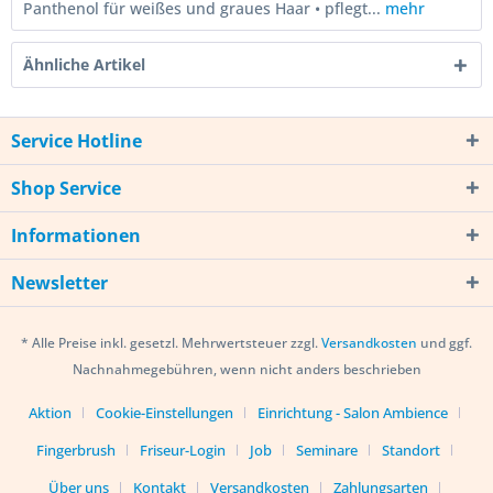
Panthenol für weißes und graues Haar • pflegt...
mehr
Ähnliche Artikel
Service Hotline
Shop Service
Informationen
Newsletter
* Alle Preise inkl. gesetzl. Mehrwertsteuer zzgl.
Versandkosten
und ggf.
Nachnahmegebühren, wenn nicht anders beschrieben
Aktion
Cookie-Einstellungen
Einrichtung - Salon Ambience
Fingerbrush
Friseur-Login
Job
Seminare
Standort
Über uns
Kontakt
Versandkosten
Zahlungsarten