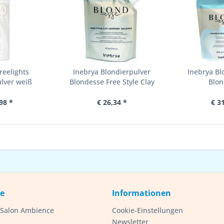
reelights
Inebrya Blondierpulver
Inebrya Bl
lver weiß
Blondesse Free Style Clay
Blon
98 *
€ 26,34 *
€ 3
ce
Informationen
- Salon Ambience
Cookie-Einstellungen
Newsletter