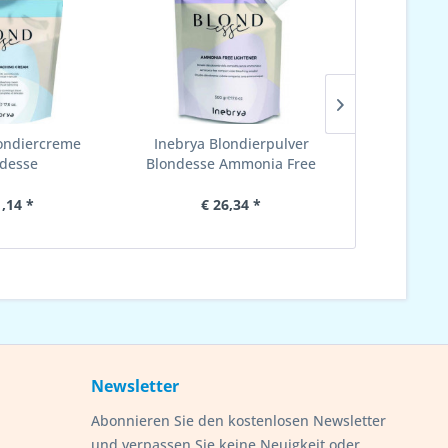
ondiercreme
Inebrya Blondierpulver
Inebrya B
desse
Blondesse Ammonia Free
Blondesse
1,14 *
€ 26,34 *
€ 
Newsletter
Abonnieren Sie den kostenlosen Newsletter
und verpassen Sie keine Neuigkeit oder