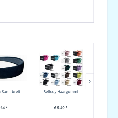
n Samt breit
Bellody Haargummi
Haarnade
metall
,64 *
€ 5,40 *
€ 