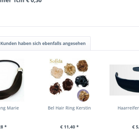
mer 1cm € 0,30"
Kunden haben sich ebenfalls angesehen
ing Marie
Bel Hair Ring Kerstin
Haarreife
28 *
€ 11,40 *
€ 5