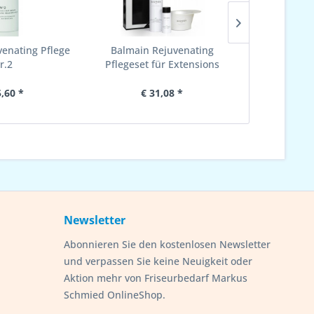
venating Pflege
Balmain Rejuvenating
Balmain Do
r.2
Pflegeset für Extensions
5,60 *
€ 31,08 *
€ 1
Newsletter
Abonnieren Sie den kostenlosen Newsletter
und verpassen Sie keine Neuigkeit oder
Aktion mehr von Friseurbedarf Markus
Schmied OnlineShop.