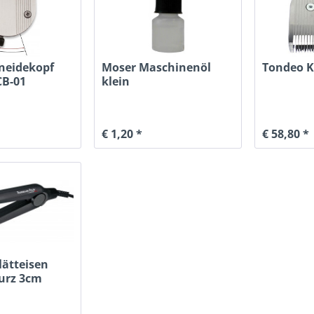
neidekopf
Moser Maschinenöl
Tondeo K
CB-01
klein
€ 1,20 *
€ 58,80 *
lätteisen
urz 3cm