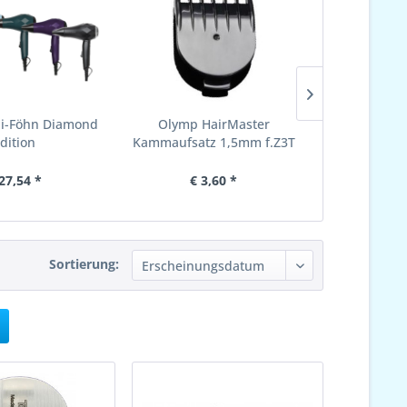
ni-Föhn Diamond
Olymp HairMaster
Wahl Föhn
dition
Kammaufsatz 1,5mm f.Z3T
27,54 *
€ 3,60 *
€ 7
Sortierung: