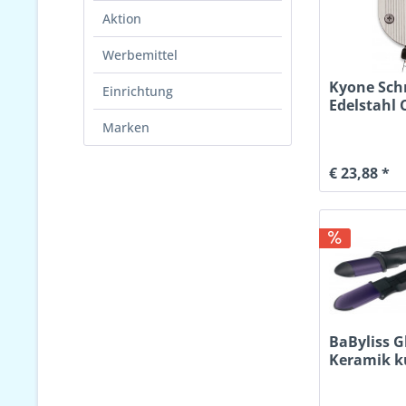
Aktion
Werbemittel
Kyone Sch
Einrichtung
Edelstahl 
Marken
€ 23,88 *
BaByliss G
Keramik k