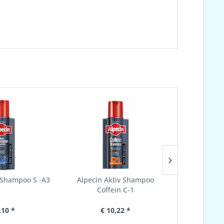
v Shampoo S -A3
Alpecin Aktiv Shampoo
Magma Po
Coffein C-1
,10 *
€ 10,22 *
€ 