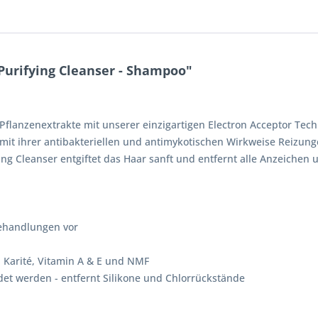
Purifying Cleanser - Shampoo"
Pflanzenextrakte mit unserer einzigartigen Electron Acceptor Tec
e mit ihrer antibakteriellen und antimykotischen Wirkweise Reizu
ying Cleanser entgiftet das Haar sanft und entfernt alle Anzeich
 Behandlungen vor
, Karité, Vitamin A & E und NMF
t werden - entfernt Silikone und Chlorrückstände