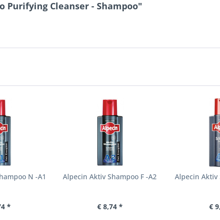
o Purifying Cleanser - Shampoo"
 Shampoo N -A1
Alpecin Aktiv Shampoo F -A2
Alpecin Akti
74 *
€ 8,74 *
€ 9