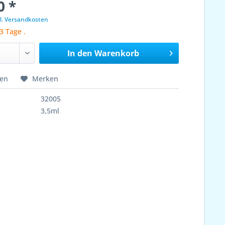
0 *
l. Versandkosten
3 Tage .
In den
Warenkorb
hen
Merken
32005
3,5ml