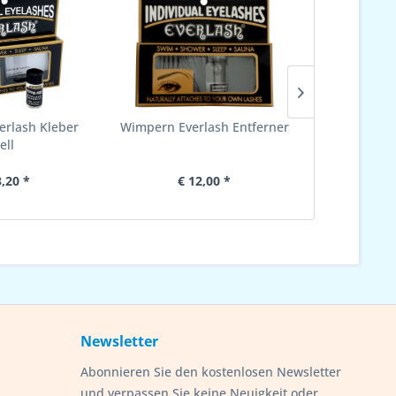
rlash Kleber
Wimpern Everlash Entferner
Wimpern St
ell
3,20 *
€ 12,00 *
€ 
Newsletter
Abonnieren Sie den kostenlosen Newsletter
und verpassen Sie keine Neuigkeit oder