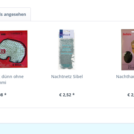
ls angesehen
g dünn ohne
Nachtnetz Sibel
Nachtha
mmi
08 *
€ 2,52 *
€ 2