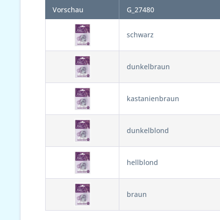
Vorschau
G_27480
schwarz
dunkelbraun
kastanienbraun
dunkelblond
hellblond
braun