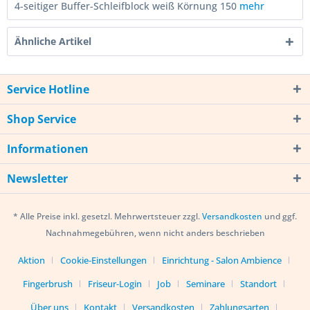
4-seitiger Buffer-Schleifblock weiß Körnung 150
mehr
Ähnliche Artikel
Service Hotline
Shop Service
Informationen
Newsletter
* Alle Preise inkl. gesetzl. Mehrwertsteuer zzgl.
Versandkosten
und ggf.
Nachnahmegebühren, wenn nicht anders beschrieben
Aktion
Cookie-Einstellungen
Einrichtung - Salon Ambience
Fingerbrush
Friseur-Login
Job
Seminare
Standort
Über uns
Kontakt
Versandkosten
Zahlungsarten