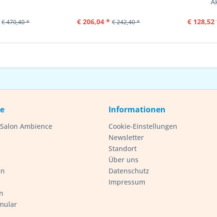
A
€ 206,04 *
€ 128,52 
€ 470,40 *
€ 242,40 *
ce
Informationen
- Salon Ambience
Cookie-Einstellungen
Newsletter
Standort
Über uns
en
Datenschutz
Impressum
n
mular