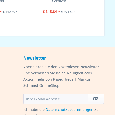
kku
Cordless
Supe
*
€ 315,84 *
€ 
€ 142,80 *
€ 394,80 *
Newsletter
Abonnieren Sie den kostenlosen Newsletter
und verpassen Sie keine Neuigkeit oder
Aktion mehr von Friseurbedarf Markus
Schmied OnlineShop.
Ich habe die
Datenschutzbestimmungen
zur