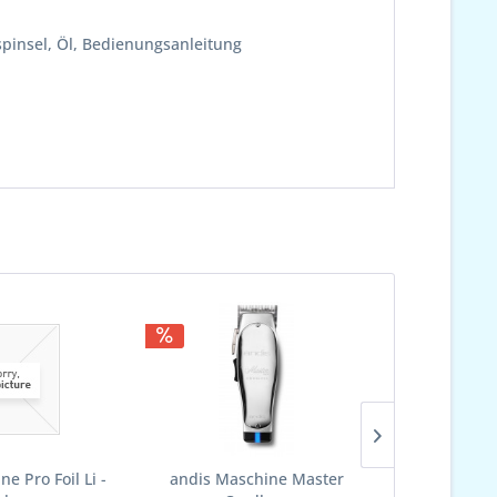
spinsel, Öl, Bedienungsanleitung
e Pro Foil Li -
andis Maschine Master
Wahl Schne