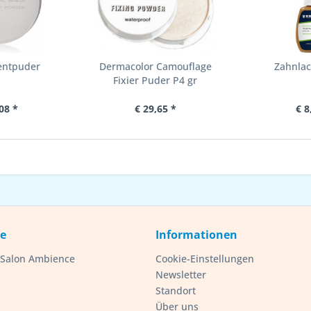
entpuder
Dermacolor Camouflage
Zahnlac
Fixier Puder P4 gr
08 *
€ 29,65 *
€ 8
ce
Informationen
- Salon Ambience
Cookie-Einstellungen
Newsletter
Standort
Über uns