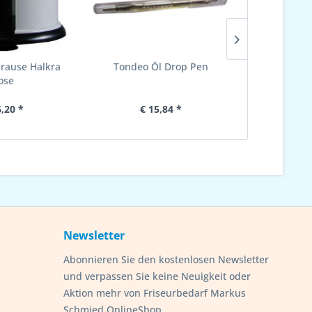
rause Halkra
Tondeo Öl Drop Pen
Schürze 1x
ose
6,20 *
€ 15,84 *
€ 
Newsletter
Abonnieren Sie den kostenlosen Newsletter
und verpassen Sie keine Neuigkeit oder
Aktion mehr von Friseurbedarf Markus
Schmied OnlineShop.