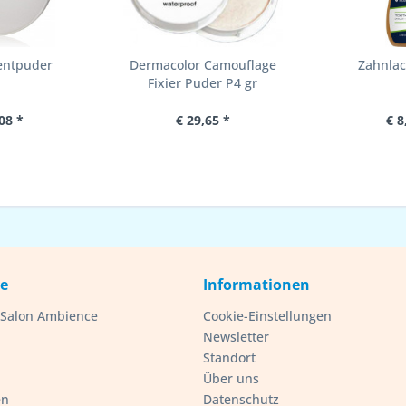
entpuder
Dermacolor Camouflage
Zahnlac
Fixier Puder P4 gr
08 *
€ 29,65 *
€ 8
ce
Informationen
- Salon Ambience
Cookie-Einstellungen
Newsletter
Standort
Über uns
en
Datenschutz