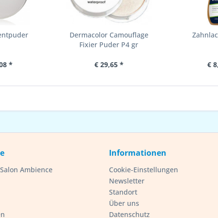
entpuder
Dermacolor Camouflage
Zahnlac
Fixier Puder P4 gr
08 *
€ 29,65 *
€ 8
ce
Informationen
- Salon Ambience
Cookie-Einstellungen
Newsletter
Standort
Über uns
en
Datenschutz