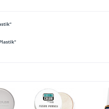
astik"
Plastik"