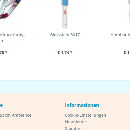
e kurz farbig
Bimsstein 3017
Hornhautr
cm
76 *
€ 1,74 *
€ 1
ce
Informationen
- Salon Ambience
Cookie-Einstellungen
Newsletter
Standort