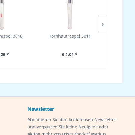
aspel 3010
Hornhautraspel 3011
Hornhau
,25 *
€ 1,01 *
€ 
Newsletter
Abonnieren Sie den kostenlosen Newsletter
und verpassen Sie keine Neuigkeit oder
Aktion mehr von Friseurbedarf Markus