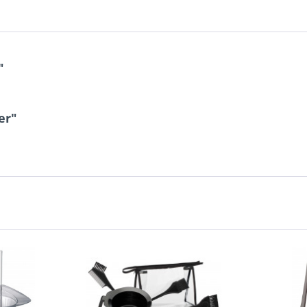
"
er"