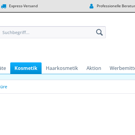
Express-Versand
Professionelle Beratu
äte
Kosmetik
Haarkosmetik
Aktion
Werbemitt
küre