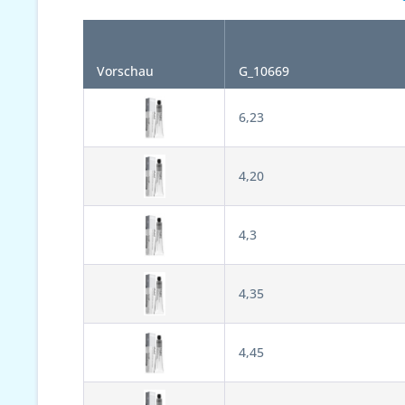
Vorschau
G_10669
6,23
4,20
4,3
4,35
4,45