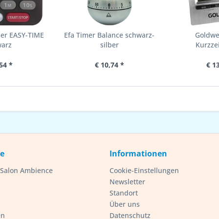
mer EASY-TIME
Efa Timer Balance schwarz-
Goldwel
warz
silber
Kurzze
54 *
€ 10,74 *
€ 1
ce
Informationen
- Salon Ambience
Cookie-Einstellungen
Newsletter
Standort
Über uns
en
Datenschutz